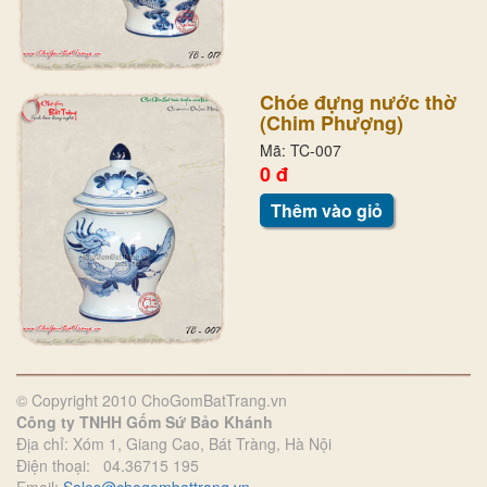
Chóe đựng nước thờ
(Chim Phượng)
Mã: TC-007
0 đ
Thêm vào giỏ
© Copyright 2010 ChoGomBatTrang.vn
Công ty TNHH Gốm Sứ Bảo Khánh
Địa chỉ: Xóm 1, Giang Cao, Bát Tràng, Hà Nội
Điện thoại: 04.36715 195