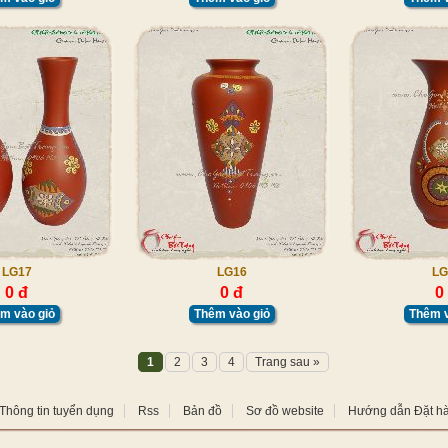
LG17
LG16
LG
0 đ
0 đ
0
m vào giỏ
Thêm vào giỏ
Thêm v
1
2
3
4
Trang sau »
Thông tin tuyển dụng
Rss
Bản đồ
Sơ đồ website
Hướng dẫn Đặt h