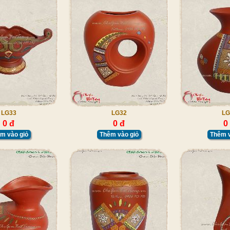
LG33
LG32
LG
0 đ
0 đ
0
m vào giỏ
Thêm vào giỏ
Thêm v