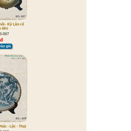
ổi - Kỳ Lân cổ
 tiền
S-007
 đ
ào giỏ
Phúc - Lộc - Thọ)