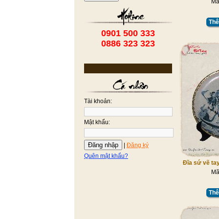
Mã
Thê
0901 500 333
0886 323 323
Tài khoản:
Mật khẩu:
Đăng nhập
|
Đăng ký
Quên mật khẩu?
Đĩa sứ vẽ tay
Mã
Thê