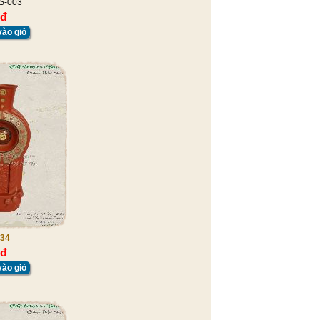
S-003
 đ
ào giỏ
34
 đ
ào giỏ