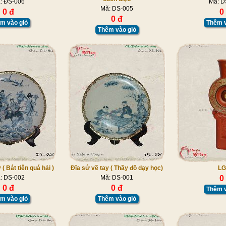
: ĐS-006
Mã: D
Mã: DS-005
0 đ
0
0 đ
m vào giỏ
Thêm v
Thêm vào giỏ
 ( Bát tiên quá hải )
Đĩa sứ vẽ tay ( Thầy đồ dạy học)
LG
: DS-002
Mã: DS-001
0
0 đ
0 đ
Thêm v
m vào giỏ
Thêm vào giỏ