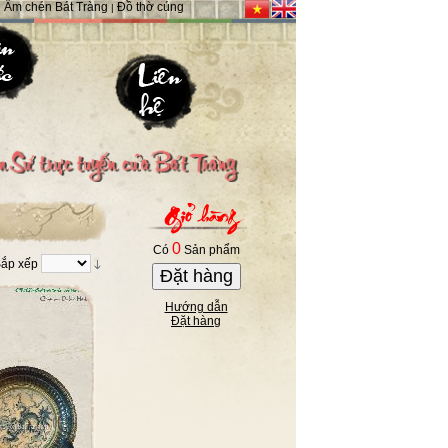
Ấm chén Bát Tràng
Đồ thờ cúng
|
|
0
Có
Sản phẩm
ắp xếp
Đặt hàng
Hướng dẫn
Đặt hàng