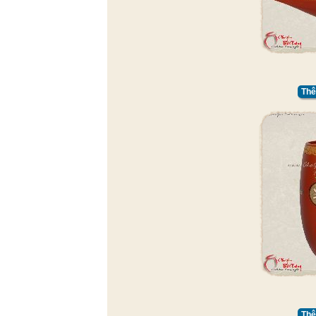
Thê
Thê