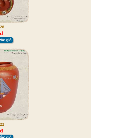
28
 đ
ào giỏ
22
 đ
ào giỏ