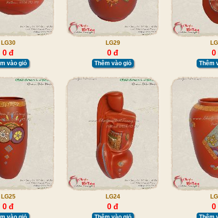
LG30
LG29
LG
0 đ
0 đ
0
m vào giỏ
Thêm vào giỏ
Thêm v
LG25
LG24
LG
0 đ
0 đ
0
m vào giỏ
Thêm vào giỏ
Thêm v