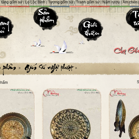
 tặng gốm sứ
Lọ Lộc Bình
Tượng gốm sứ
Tranh gốm sứ
Nậm rượu
Ấm chén
|
|
|
|
|
S
phẩm