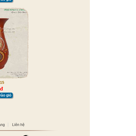
15
 đ
ào giỏ
àng
Liên hệ