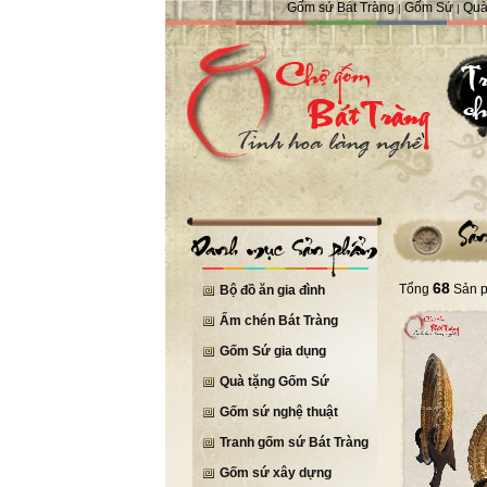
Gốm sứ Bát Tràng
Gốm Sứ
Quà
|
|
68
Tổng
Sản 
Bộ đồ ăn gia đình
Ấm chén Bát Tràng
Gốm Sứ gia dụng
Quà tặng Gốm Sứ
Gốm sứ nghệ thuật
Tranh gốm sứ Bát Tràng
Gốm sứ xây dựng