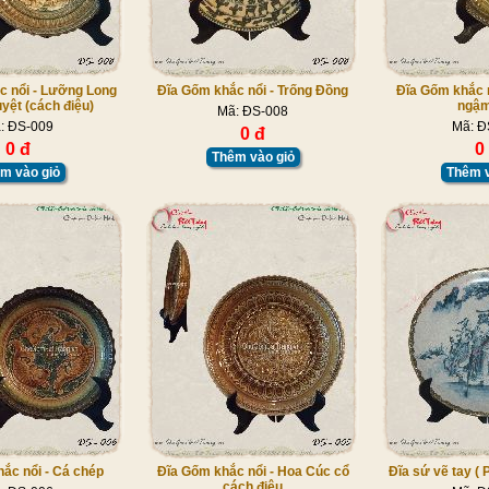
c nổi - Lưỡng Long
Đĩa Gốm khắc nổi - Trống Đồng
Đĩa Gốm khắc n
yệt (cách điệu)
ngậm
Mã: ĐS-008
: ĐS-009
Mã: Đ
0 đ
0 đ
0
Thêm vào giỏ
m vào giỏ
Thêm v
ắc nổi - Cá chép
Đĩa Gốm khắc nổi - Hoa Cúc cổ
Đĩa sứ vẽ tay ( 
cách điệu