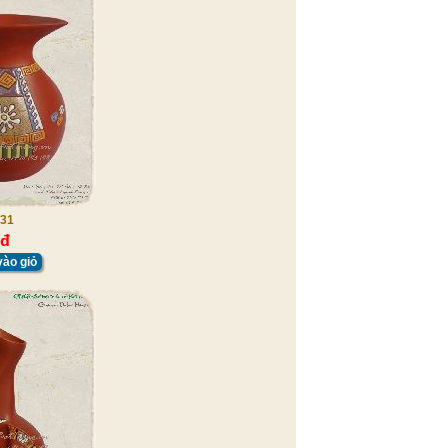
31
 đ
ào giỏ