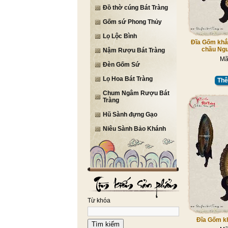
Đồ thờ cúng Bát Tràng
Gốm sứ Phong Thủy
Lọ Lộc Bình
Đĩa Gốm khắ
chầu Ngu
Nậm Rượu Bát Tràng
Mã
Đèn Gốm Sứ
Lọ Hoa Bát Tràng
Thê
Chum Ngâm Rượu Bát
Tràng
Hũ Sành đựng Gạo
Niêu Sành Bảo Khánh
Từ khóa
Đĩa Gốm kh
Tìm kiếm