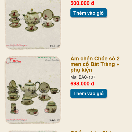
500.000 đ
Thêm vào giỏ
Ấm chén Chóe số 2
men cổ Bát Tràng +
phụ kiện
Mã: BAC-107
698.000 đ
Thêm vào giỏ