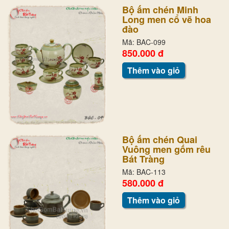
Bộ ấm chén Minh
Long men cổ vẽ hoa
đào
Mã: BAC-099
850.000 đ
Thêm vào giỏ
Bộ ấm chén Quai
Vuông men gốm rêu
Bát Tràng
Mã: BAC-113
580.000 đ
Thêm vào giỏ