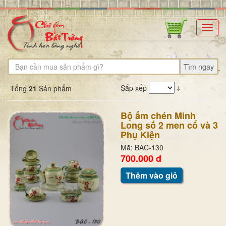
Toggl
navig
Tìm ngay
Sắp xếp
Tổng
21
Sản phẩm
Bộ ấm chén Minh
Long số 2 men cổ và 3
Phụ Kiện
Mã: BAC-130
700.000 đ
Thêm vào giỏ