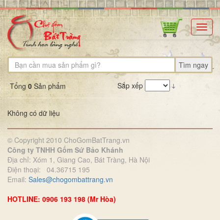
Toggl
navig
Tìm ngay
Sắp xếp
Tổng
0
Sản phẩm
Không có dữ liệu
© Copyright 2010 ChoGomBatTrang.vn
Công ty TNHH Gốm Sứ Bảo Khánh
Địa chỉ: Xóm 1, Giang Cao, Bát Tràng, Hà Nội
Điện thoại: 04.36715 195
Email:
Sales@chogombattrang.vn
HOTLINE: 0906 193 198 (Mr Hòa)