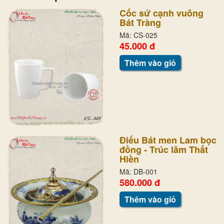
Cốc sứ cạnh vuông
Bát Tràng
Mã: CS-025
45.000 đ
Thêm vào giỏ
Điếu Bát men Lam bọc
đồng - Trúc lâm Thất
Hiền
Mã: DB-001
580.000 đ
Thêm vào giỏ