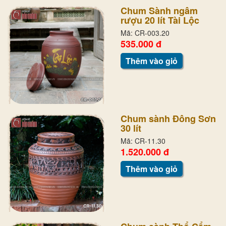
Chum Sành ngâm
rượu 20 lít Tài Lộc
Mã: CR-003.20
535.000 đ
Thêm vào giỏ
Chum sành Đông Sơn
30 lít
Mã: CR-11.30
1.520.000 đ
Thêm vào giỏ