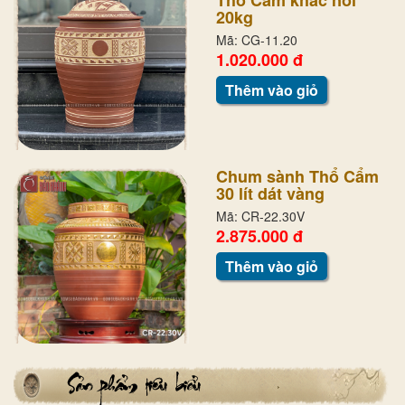
Thổ Cẩm khắc nổi
20kg
Mã: CG-11.20
1.020.000 đ
Thêm vào giỏ
Chum sành Thổ Cẩm
30 lít dát vàng
Mã: CR-22.30V
2.875.000 đ
Thêm vào giỏ