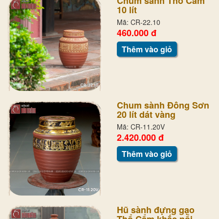
Chum sành Thổ Cẩm
10 lít
Mã: CR-22.10
460.000 đ
Thêm vào giỏ
Chum sành Đông Sơn
20 lít dát vàng
Mã: CR-11.20V
2.420.000 đ
Thêm vào giỏ
Hũ sành đựng gạo