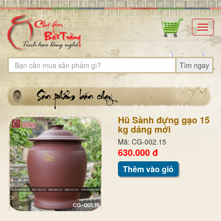
Toggl
navig
Tìm ngay
Hũ Sành đựng gạo 15
kg dáng mới
Mã: CG-002.15
630.000 đ
Thêm vào giỏ