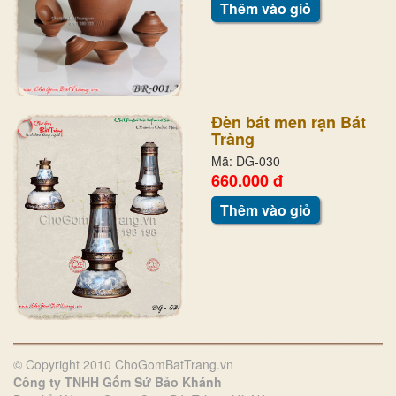
Thêm vào giỏ
Đèn bát men rạn Bát
Tràng
Mã: DG-030
660.000 đ
Thêm vào giỏ
© Copyright 2010 ChoGomBatTrang.vn
Công ty TNHH Gốm Sứ Bảo Khánh