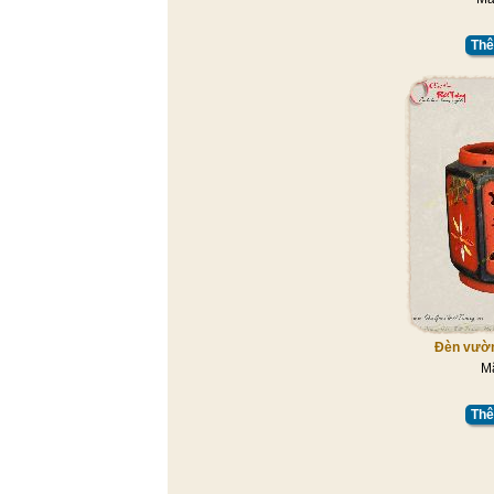
Thê
Đèn vườn 
M
Thê