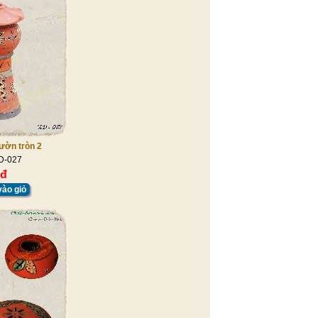
ườn tròn 2
D-027
 đ
ào giỏ