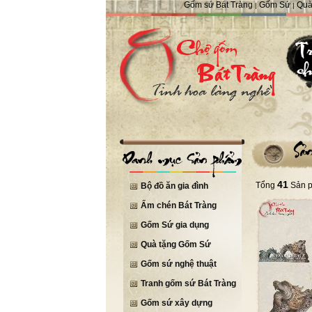
Gốm sứ Bát Tràng
Gốm Sứ
Quà
|
|
41
Tổng
Sản 
Bộ đồ ăn gia đình
Ấm chén Bát Tràng
Gốm Sứ gia dụng
Quà tặng Gốm Sứ
Gốm sứ nghệ thuật
Tranh gốm sứ Bát Tràng
Gốm sứ xây dựng