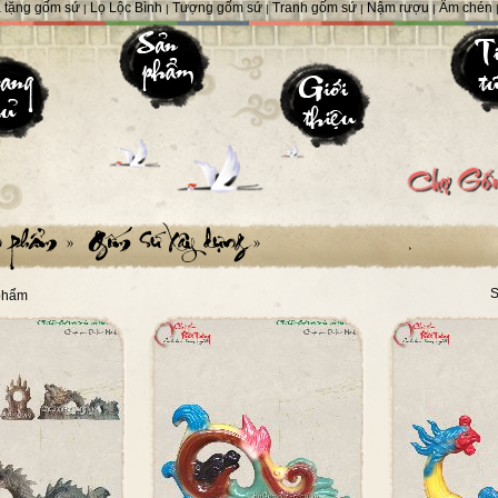
 tặng gốm sứ
Lọ Lộc Bình
Tượng gốm sứ
Tranh gốm sứ
Nậm rượu
Ấm chén
|
|
|
|
|
S
phẩm