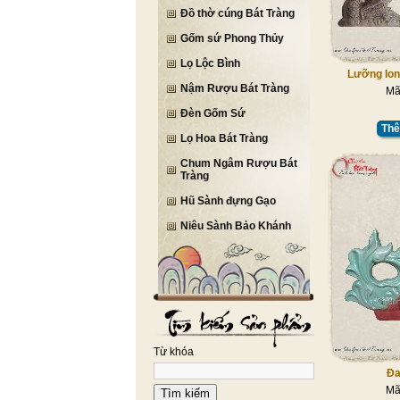
Đồ thờ cúng Bát Tràng
Gốm sứ Phong Thủy
Lọ Lộc Bình
Lưỡng lon
Nậm Rượu Bát Tràng
Mã
Đèn Gốm Sứ
Thê
Lọ Hoa Bát Tràng
Chum Ngâm Rượu Bát
Tràng
Hũ Sành đựng Gạo
Niêu Sành Bảo Khánh
Từ khóa
Đa
Mã
Tìm kiếm