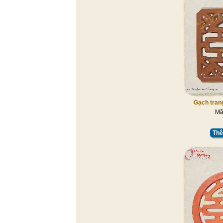
Gạch trang
Mã
Thê