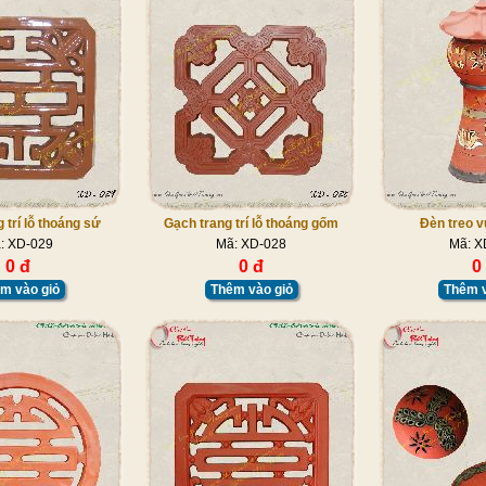
 trí lỗ thoáng sứ
Gạch trang trí lỗ thoáng gốm
Đèn treo v
: XD-029
Mã: XD-028
Mã: X
0 đ
0 đ
0
m vào giỏ
Thêm vào giỏ
Thêm v