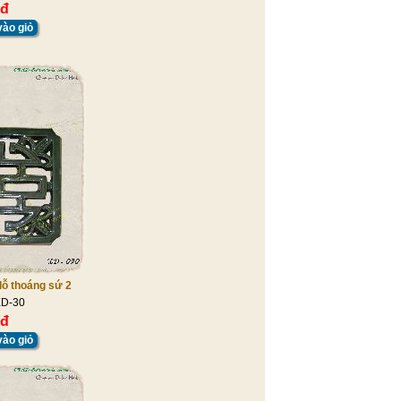
 đ
ào giỏ
 lỗ thoáng sứ 2
XD-30
 đ
ào giỏ