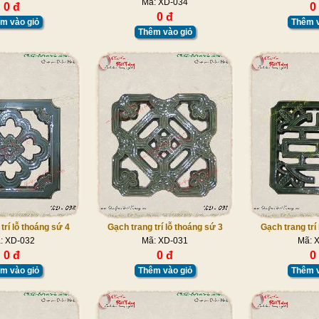
Mã: XD-034
0 đ
0
0 đ
m vào giỏ
Thêm v
Thêm vào giỏ
trí lỗ thoáng sứ 4
Gạch trang trí lỗ thoáng sứ 3
Gạch trang trí
: XD-032
Mã: XD-031
Mã: 
0 đ
0 đ
0
m vào giỏ
Thêm vào giỏ
Thêm v