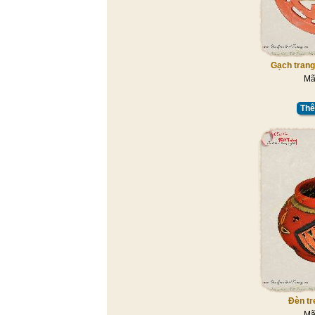
Gạch trang 
Mã
Thê
Đèn tr
Mã