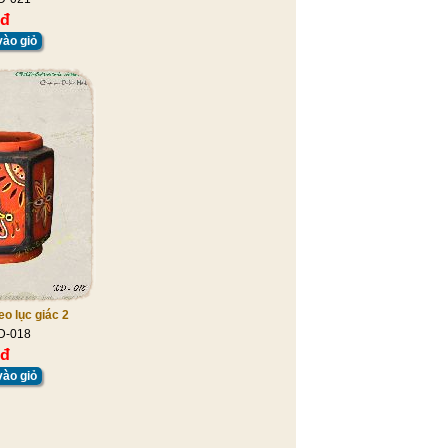
 đ
ào giỏ
o lục giác 2
D-018
 đ
ào giỏ