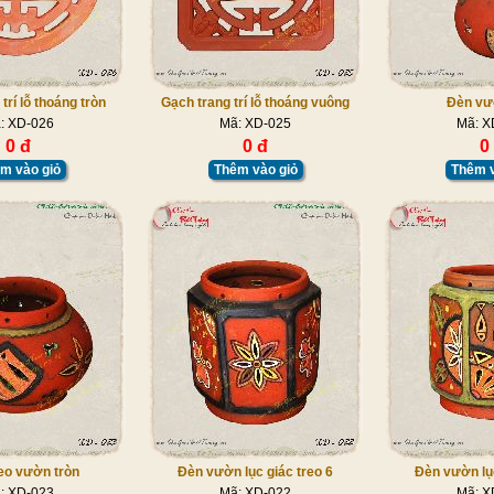
trí lỗ thoáng tròn
Gạch trang trí lỗ thoáng vuông
Đèn vư
: XD-026
Mã: XD-025
Mã: X
0 đ
0 đ
0
m vào giỏ
Thêm vào giỏ
Thêm v
eo vườn tròn
Đèn vườn lục giác treo 6
Đèn vườn lục
: XD-023
Mã: XD-022
Mã: X