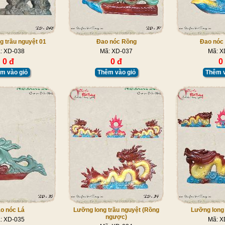
g trầu nguyệt 01
Đao nóc Rồng
Đao nóc
: XD-038
Mã: XD-037
Mã: X
0 đ
0 đ
0
m vào giỏ
Thêm vào giỏ
Thêm v
o nóc Lá
Lưỡng long trầu nguyệt (Rồng
Lưỡng long 
ngược)
: XD-035
Mã: X