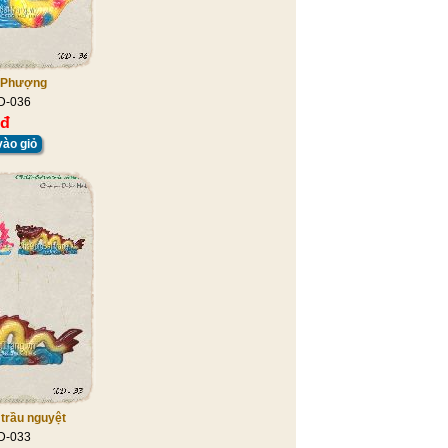
 Phượng
D-036
 đ
ào giỏ
trầu nguyệt
D-033