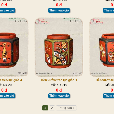
0 đ
0 đ
0
m vào giỏ
Thêm vào giỏ
Thêm v
treo lục giác 4
Đèn vườn treo lục giác 3
Đèn vườn tre
ã: XD-20
Mã: XD-019
Mã: X
0 đ
0 đ
0
m vào giỏ
Thêm vào giỏ
Thêm v
1
2
Trang sau »