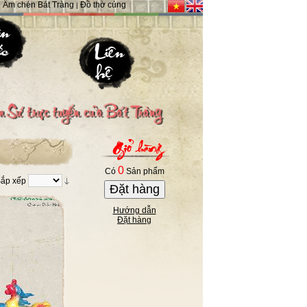
Ấm chén Bát Tràng
Đồ thờ cúng
|
|
0
Có
Sản phẩm
ắp xếp
Đặt hàng
Hướng dẫn
Đặt hàng