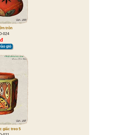
ờn tròn
D-024
 đ
ào giỏ
 giác treo 5
D-021