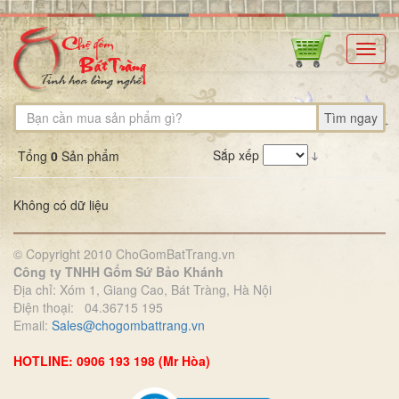
Toggl
navig
Tìm ngay
Sắp xếp
Tổng
0
Sản phẩm
Không có dữ liệu
© Copyright 2010 ChoGomBatTrang.vn
Công ty TNHH Gốm Sứ Bảo Khánh
Địa chỉ: Xóm 1, Giang Cao, Bát Tràng, Hà Nội
Điện thoại: 04.36715 195
Email:
Sales@chogombattrang.vn
HOTLINE: 0906 193 198 (Mr Hòa)