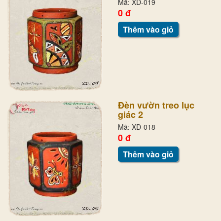
Mã: XD-019
0 đ
Thêm vào giỏ
Đèn vườn treo lục
giác 2
Mã: XD-018
0 đ
Thêm vào giỏ