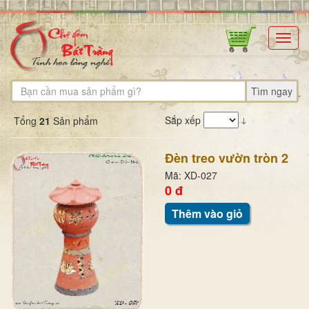
Toggl
navig
Tìm ngay
Sắp xếp
Tổng
21
Sản phẩm
Đèn treo vườn tròn 2
Mã: XD-027
0 đ
Thêm vào giỏ