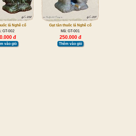
huốc lá Nghê cổ
Gạt tàn thuốc lá Nghê cổ
: GT-002
Mã: GT-001
0.000 đ
250.000 đ
m vào giỏ
Thêm vào giỏ