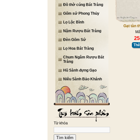
Đồ thờ cúng Bát Tràng
Gốm sứ Phong Thủy
Lọ Lộc Bình
Gạt tàn t
Nậm Rượu Bát Tràng
Mã
25
Đèn Gốm Sứ
Thê
Lọ Hoa Bát Tràng
Chum Ngâm Rượu Bát
Tràng
Hũ Sành đựng Gạo
Niêu Sành Bảo Khánh
Từ khóa
Tìm kiếm