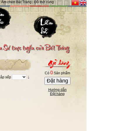
Ấm chén Bát Tràng
Đồ thờ cúng
|
|
0
Có
Sản phẩm
ắp xếp
Đặt hàng
Hướng dẫn
Đặt hàng