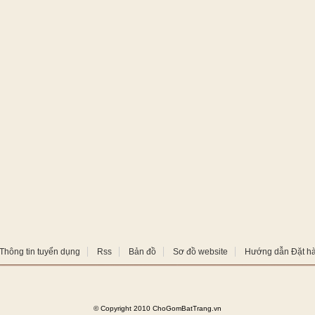
Thông tin tuyển dụng
Rss
Bản đồ
Sơ đồ website
Hướng dẫn Đặt h
©
Copyright 2010 ChoGomBatTrang.vn