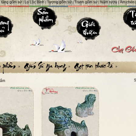
 tặng gốm sứ
Lọ Lộc Bình
Tượng gốm sứ
Tranh gốm sứ
Nậm rượu
Ấm chén
|
|
|
|
|
S
hẩm