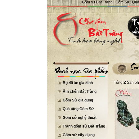
Gốm sứ Bát Tràng
Gốm Sứ
Quà
|
|
2
Tổng
Sản p
Bộ đồ ăn gia đình
Ấm chén Bát Tràng
Gốm Sứ gia dụng
Quà tặng Gốm Sứ
Gốm sứ nghệ thuật
Tranh gốm sứ Bát Tràng
Gốm sứ xây dựng