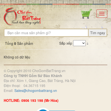
Toggl
navig
Tìm ngay
Sắp xếp
Tổng
0
Sản phẩm
Không có dữ liệu
© Copyright 2010 ChoGomBatTrang.vn
Công ty TNHH Gốm Sứ Bảo Khánh
Địa chỉ: Xóm 1, Giang Cao, Bát Tràng, Hà Nội
Điện thoại: 04.36715 195
Email:
Sales@chogombattrang.vn
HOTLINE: 0906 193 198 (Mr Hòa)